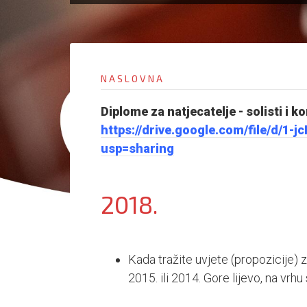
NASLOVNA
Diplome za natjecatelje - solisti i k
https://drive.google.com/file/d
usp=sharing
2018.
Kada tražite uvjete (propozicije) z
2015. ili 2014. Gore lijevo, na vrh