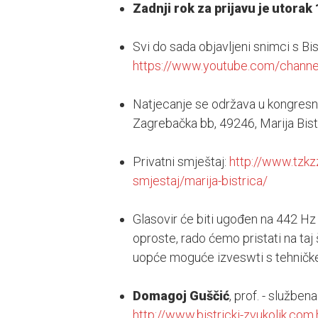
Zadnji rok za prijavu je utorak 
Svi do sada objavljeni snimci s Bis
https://www.youtube.com/cha
Natjecanje se održava u kongresn
Zagrebačka bb, 49246, Marija Bist
Privatni smještaj:
http://www.tzkzz
smjestaj/marija-bistrica/
Glasovir će biti ugođen na 442 H
oproste, rado ćemo pristati na taj 
uopće moguće izveswti s tehničke
Domagoj Guščić
, prof. - službe
http://www.bistricki-zvukolik.com