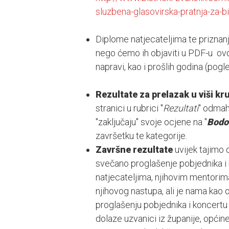
sluzbena-glasovirska-pratnja-za-bi
Diplome natjecateljima te priznan
nego ćemo ih objaviti u PDF-u ovdj
napravi, kao i prošlih godina (pogle
Rezultate za prelazak u viši kr
stranici u rubrici "
Rezultati
" odmah
"zaključaju" svoje ocjene na "
Bodo
završetku te kategorije.
Završne rezultate
uvijek tajimo 
svečano proglašenje pobjednika i 
natjecateljima, njihovim mentorima
njihovog nastupa, ali je nama kao 
proglašenju pobjednika i koncertu 
dolaze uzvanici iz županije, općine,