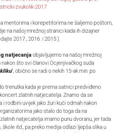
stricki-zvukolik-2017
ja mentorima i korepetitorima ne šaljemo poštom,
e na našoj mrežnoj stranici kada ih dizajner
dajte 2017., 2016. i 2015.).
ug natjecanja
objavljujemo na našoj mrežnoj
 nakon što svi članovi Ocjenjivačkog suda
kliku
", obično se radi o nekih 15-ak min. po
do trenutka kada je prema satnici predviđeno
koncert zlatnih natjecatelja. Znamo da se
 i rodbini uvijek jako žuri kući odmah nakon
organizatorima jako stalo do toga da na
zlatnih natjecatelja imamo punu dvoranu, jer tada
 škole itd., pa preko medija odlazi ljepša slika u