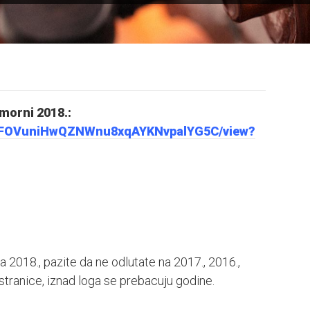
omorni 2018.:
/1-jcFOVuniHwQZNWnu8xqAYKNvpalYG5C/view?
a 2018., pazite da ne odlutate na 2017., 2016.,
u stranice, iznad loga se prebacuju godine.