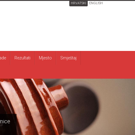
HRVATSKI
ENGLISH
ade
Rezultati
Mjesto
Smještaj
onice