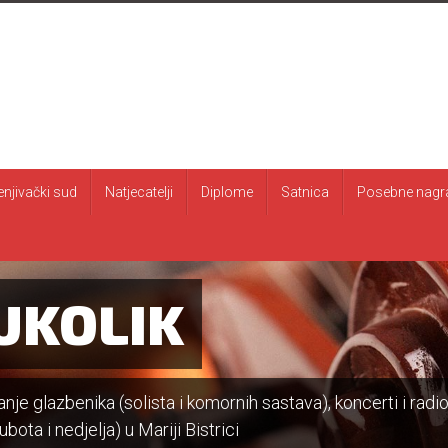
enjivački sud
Natjecatelji
Diplome
Satnica
Posebne nagr
UKOLIK
je glazbenika (solista i komornih sastava), koncerti i radi
bota i nedjelja) u Mariji Bistrici