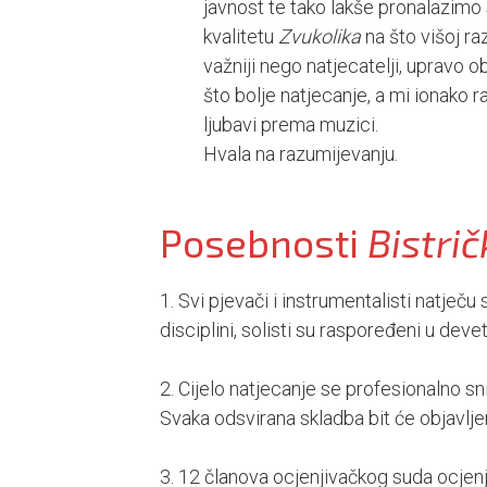
javnost te tako lakše pronalazim
kvalitetu
Zvukolika
na što višoj ra
važniji nego natjecatelji, upravo o
što bolje natjecanje, a mi ionako 
ljubavi prema muzici.
Hvala na razumijevanju.
Posebnosti
Bistri
1. Svi pjevači i instrumentalisti natječ
disciplini, solisti su raspoređeni u deve
2. Cijelo natjecanje se profesionalno s
Svaka odsvirana skladba bit će objavlj
3. 12 članova ocjenjivačkog suda ocjenj