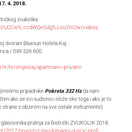
17. 4. 2018.
tričkog zvukolika:
nnel/UCCw9_ccdWQeSdg5JJozDV2w/videos
oj dvorani Bluesun Hotela Kaj
rica / 049 326 600
.hr/hr/smjestaj/apartmani-i-privatni-
z (molimo pripadnike
Pokreta 332 Hz
da nam
štim ako se svi sudionici slože oko toga i ako je to
 strane s obzirom na sve ostale instrumente).
na glasovirska pratnja za Bistrički ZVUKOLIK 2018.
.hr/2017/novosti/citaj/domagoj-guscic-prof-