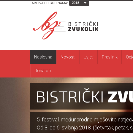
Toggle Dropdown
2018
ARHIVA PO GODINAMA:
Naslovna
Novosti
Uvjeti
Pravilnik
Ocj
Donatori
BISTRIČKI
ZV
5. festival, međunarodno mješovito natjecan
Od 3. do 6. svibnja 2018. (četvrtak, petak, su