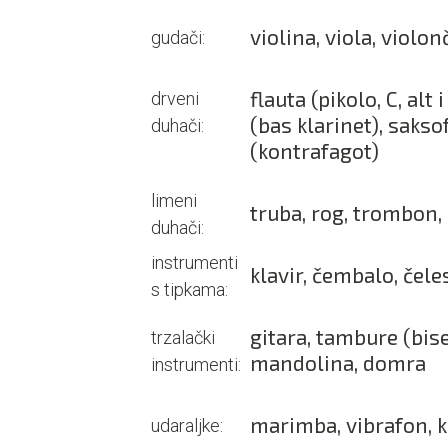
violina, viola, violo
gudači:
flauta (pikolo, C, alt 
drveni
(bas klarinet), sakso
duhači:
(kontrafagot)
limeni
truba, rog, trombon, 
duhači:
instrumenti
klavir, čembalo, čel
s tipkama:
gitara, tambure (biser
trzalački
mandolina, domra
instrumenti:
marimba, vibrafon, k
udaraljke: