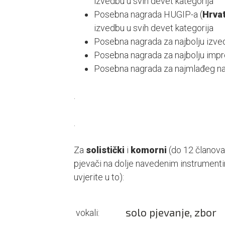
izvedbu u svih devet kategorija
Posebna nagrada HUGIP-a (
Hrva
izvedbu u svih devet kategorija
Posebna nagrada za najbolju izved
Posebna nagrada za najbolju impro
Posebna nagrada za najmlađeg nat
.
.
Za
solistički
i
komorni
(do 12 članova)
pjevači na dolje navedenim instrumenti
uvjerite u to):
solo pjevanje, zbor
vokali: