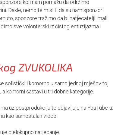
o sponzore koji nam pomažu da održimo
zini. Dakle, nemojte misliti da su nam sponzori
brnuto, sponzore tražimo da bi natjecatelji imali
radimo sve volonterski iz čistog entuzijazma i
čkog ZVUKOLIKA
u se solistički i komorno u samo jednoj mješovitoj
t, a komorni sastavi u tri dobne kategorije.
nima uz postprodukciju te objavljuje na YouTube-u.
ena kao samostalan video.
uje cjelokupno natjecanje.