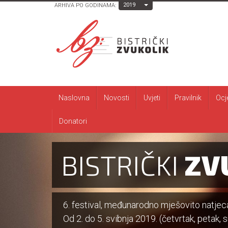
Toggle Dropdown
2019
ARHIVA PO GODINAMA:
Naslovna
Novosti
Uvjeti
Pravilnik
Ocj
Donatori
BISTRIČKI
ZV
6. festival, međunarodno mješovito natjecan
Od 2. do 5. svibnja 2019. (četvrtak, petak, su