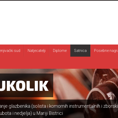
enjivački sud
Natjecatelji
Diplome
Satnica
Posebne nagr
UKOLIK
je glazbenika (solista i komornih instrumentalnih i zborski
bota i nedjelja) u Mariji Bistrici