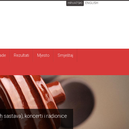
HRVATSKI
ENGLISH
ade
Rezultati
Mjesto
Smještaj
h sastava), koncerti i radionice