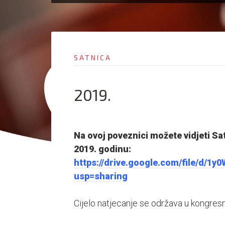
SATNICA
2019.
Na ovoj poveznici možete vidjeti Sa
2019. godinu:
https://drive.google.com/file/d
usp=sharing
Cijelo natjecanje se održava u kongresn