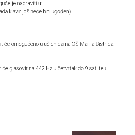
će je napraviti u:
tada klavir još neće biti ugođen)
 bit će omogućeno u učionicama OŠ Marija Bistrica.
će glasovir na 442 Hz u četvrtak do 9 sati te u