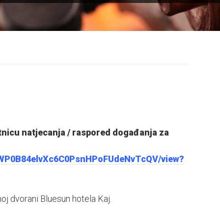
tnicu natjecanja / raspored događanja za
/1y0WP0B84elvXc6C0PsnHPoFUdeNvTcQV/view?
oj dvorani Bluesun hotela Kaj.