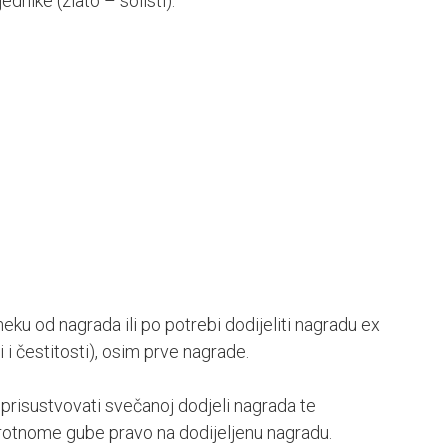
nike (zlato – solisti):
neku od nagrada ili po potrebi dodijeliti nagradu ex
i čestitosti), osim prve nagrade.
 prisustvovati svečanoj dodjeli nagrada te
protnome gube pravo na dodijeljenu nagradu.