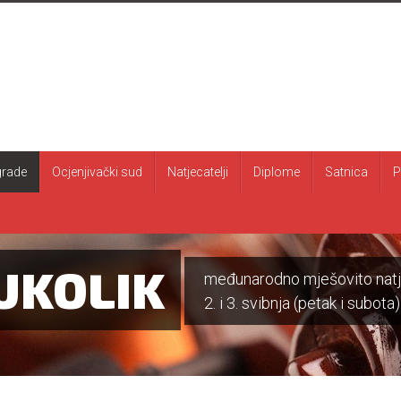
rade
Ocjenjivački sud
Natjecatelji
Diplome
Satnica
P
UKOLIK
međunarodno mješovito natje
2. i 3. svibnja (petak i subota