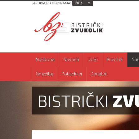
Toggle Dropdown
2014
ARHIVA PO GODINAMA:
Naslovna
Novosti
Uvjeti
Pravilnik
Nag
Smještaj
Pobjednici
Donatori
BISTRIČKI
ZV