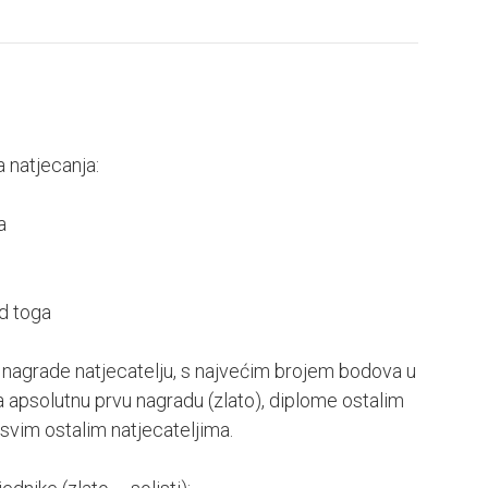
a natjecanja:
a
od toga
e nagrade natjecatelju, s najvećim brojem bodova u
 za apsolutnu prvu nagradu (zlato), diplome ostalim
svim ostalim natjecateljima.