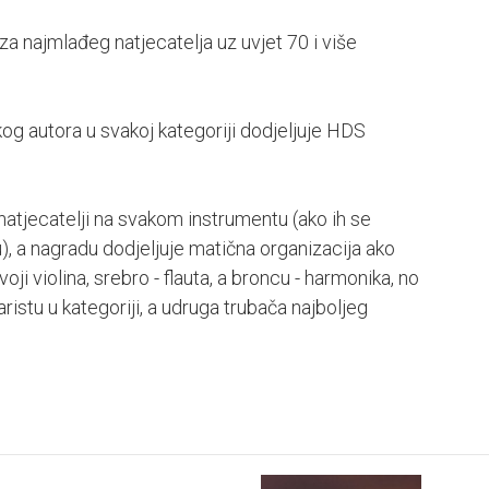
za najmlađeg natjecatelja uz uvjet 70 i više
og autora u svakoj kategoriji dodjeljuje HDS
i natjecatelji na svakom instrumentu (ako ih se
u), a nagradu dodjeljuje matična organizacija ako
voji violina, srebro - flauta, a broncu - harmonika, no
ristu u kategoriji, a udruga trubača najboljeg