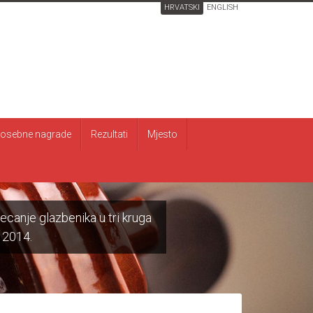
HRVATSKI
ENGLISH
osebne nagrade
Rezultati
Mjesto
canje glazbenika u tri kruga
) 2014.