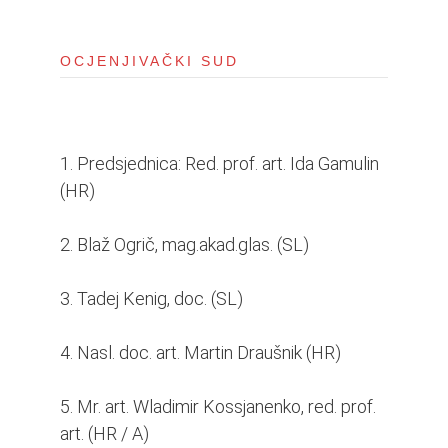
i
o
OCJENJIVAČKI SUD
n
1. Predsjednica: Red. prof. art. Ida Gamulin
(HR)
2. Blaž Ogrič, mag.akad.glas. (SL)
3. Tadej Kenig, doc. (SL)
4. Nasl. doc. art. Martin Draušnik (HR)
5. Mr. art. Wladimir Kossjanenko, red. prof.
art. (HR / A)