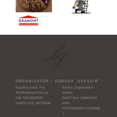
ORGANIZATOR – UDRUGA „SVESVIR”
Šopčev prolaz 16 a,
Banka: Zagrebačka
49246 Marija Bistrica
banka
OIB: 52673202941
SWIFT kod: ZABAHR2X
Matični broj: 04139038
IBAN:
HR392360000110238982
7