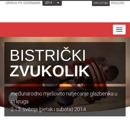
Toggle Dropdown
2014
ARHIVA PO GODINAMA:
HRVATSKI
ENGLISH
T
o
g
BISTRIČKI
g
l
ZVUKOLIK
e
n
a
međunarodno mješovito natjecanje glazbenika u
v
tri kruga
i
2. i 3. svibnja (petak i subota) 2014.
g
a
t